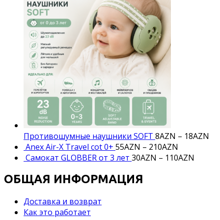
Противошумные наушники SOFT
8
AZN
–
18
AZN
Anex Air-X Travel cot 0+
55
AZN
–
210
AZN
Самокат GLOBBER от 3 лет
30
AZN
–
110
AZN
ОБЩАЯ ИНФОРМАЦИЯ
Доставка и возврат
Как это работает