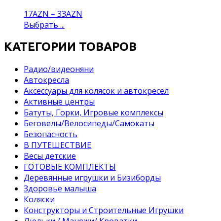
17
AZN
–
33
AZN
Выбрать ...
КАТЕГОРИИ ТОВАРОВ
Pадио/видеоняни
Автокресла
Аксессуары для колясок и автокресел
Активные центры
Батуты, Горки, Игровые комплексы
Беговелы/Велосипеды/Самокаты
Безопасность
В ПУТЕШЕСТВИЕ
Весы детские
ГОТОВЫЕ КОМПЛЕКТЫ
Деревянные игрушки и Бизиборды
Здоровье малыша
Коляски
Конструкторы и Строительные Игрушки
Люльки / Манежи/ Кроватки