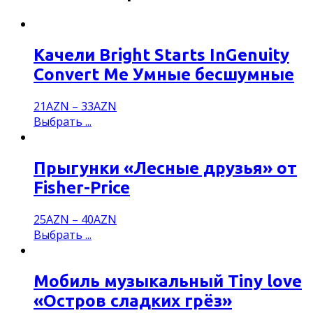
Качели Bright Starts InGenuity
Convert Me Умные бесшумные
21
AZN
–
33
AZN
Выбрать ...
Прыгунки «Лесные друзья» от
Fisher-Price
25
AZN
–
40
AZN
Выбрать ...
Мобиль музыкальный Tiny love
«Остров сладких грёз»