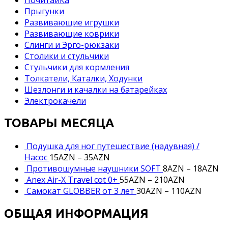
Прыгунки
Развивающие игрушки
Развивающие коврики
Слинги и Эрго-рюкзаки
Столики и стульчики
Стульчики для кормления
Толкатели, Каталки, Ходунки
Шезлонги и качалки на батарейках
Электрокачели
ТОВАРЫ МЕСЯЦА
Подушка для ног путешествие (надувная) /
Насос
15
AZN
–
35
AZN
Противошумные наушники SOFT
8
AZN
–
18
AZN
Anex Air-X Travel cot 0+
55
AZN
–
210
AZN
Самокат GLOBBER от 3 лет
30
AZN
–
110
AZN
ОБЩАЯ ИНФОРМАЦИЯ