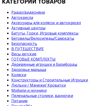
КАТЕГОРИИ ТОВАРОВ
Pадио/видеоняни
Автокресла
Аксессуары для колясок и автокресел
Активные центры
Батуты, Горки, Игровые комплексы
Беговелы/Велосипеды/Самокаты
Безопасность
В ПУТЕШЕСТВИЕ
Весы детские
ГОТОВЫЕ КОМПЛЕКТЫ
Деревянные игрушки и Бизиборды
Здоровье малыша
Коляски
Конструкторы и Строительные Игрушки
Люльки / Манежи/ Кроватки
Мобили и ночники
Пеленальные столики, ванночки
Питание
ПочитайКа