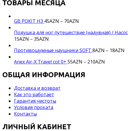
ТОВАРЫ МЕСЯЦА
GB POKIT H3
45
AZN
–
70
AZN
Подушка для ног путешествие (надувная) / Насос
15
AZN
–
35
AZN
Противошумные наушники SOFT
8
AZN
–
18
AZN
Anex Air-X Travel cot 0+
55
AZN
–
210
AZN
ОБЩАЯ ИНФОРМАЦИЯ
Доставка и возврат
Как это работает
Гарантия чистоты
Условия проката
Контакты
ЛИЧНЫЙ КАБИНЕТ