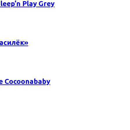
eep’n Play Grey
асилёк»
e Cocoonababy