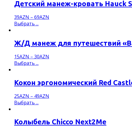
Детский манеж-кровать Hauck Sl
39
AZN
–
69
AZN
Выбрать ...
Ж/Д манеж для путешествий «В
15
AZN
–
30
AZN
Выбрать ...
Кокон эргономический Red Castl
25
AZN
–
49
AZN
Выбрать ...
Колыбель Chicco Next2Me