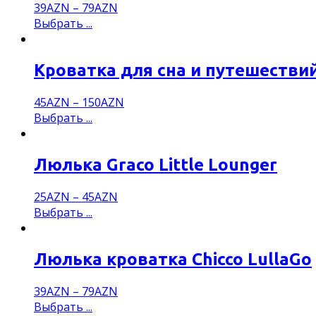
39
AZN
–
79
AZN
Выбрать ...
Кроватка для сна и путешествий
45
AZN
–
150
AZN
Выбрать ...
Люлька Graco Little Lounger
25
AZN
–
45
AZN
Выбрать ...
Люлька кроватка Chicco LullaGo
39
AZN
–
79
AZN
Выбрать ...