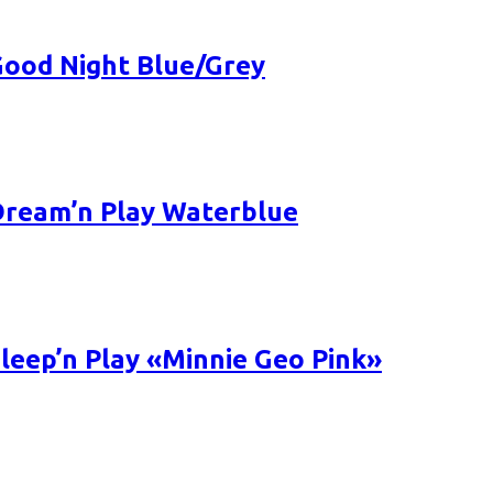
ood Night Blue/Grey
ream’n Play Waterblue
ep’n Play «Minnie Geo Pink»