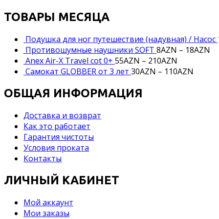
ТОВАРЫ МЕСЯЦА
Подушка для ног путешествие (надувная) / Насос
Противошумные наушники SOFT
8
AZN
–
18
AZN
Anex Air-X Travel cot 0+
55
AZN
–
210
AZN
Самокат GLOBBER от 3 лет
30
AZN
–
110
AZN
ОБЩАЯ ИНФОРМАЦИЯ
Доставка и возврат
Как это работает
Гарантия чистоты
Условия проката
Контакты
ЛИЧНЫЙ КАБИНЕТ
Мой аккаунт
Мои заказы