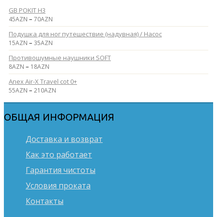
GB POKIT H3
–
45
AZN
70
AZN
Подушка для ног путешествие (надувная) / Насос
–
15
AZN
35
AZN
Противошумные наушники SOFT
–
8
AZN
18
AZN
Anex Air-X Travel cot 0+
–
55
AZN
210
AZN
ОБЩАЯ ИНФОРМАЦИЯ
Доставка и возврат
Как это работает
Гарантия чистоты
Условия проката
Контакты