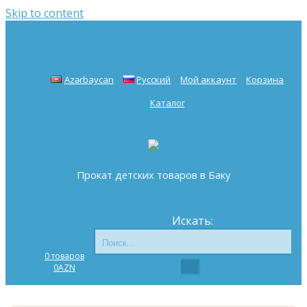
Skip to content
Azərbaycan
Русский
Мой аккаунт
Корзина
Каталог
Прокат детских товаров в Баку
Искать:
0 товаров
0
AZN