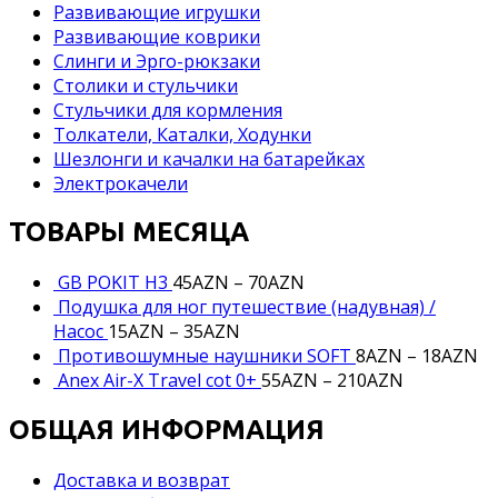
Развивающие игрушки
Развивающие коврики
Слинги и Эрго-рюкзаки
Столики и стульчики
Стульчики для кормления
Толкатели, Каталки, Ходунки
Шезлонги и качалки на батарейках
Электрокачели
ТОВАРЫ МЕСЯЦА
GB POKIT H3
45
AZN
–
70
AZN
Подушка для ног путешествие (надувная) /
Насос
15
AZN
–
35
AZN
Противошумные наушники SOFT
8
AZN
–
18
AZN
Anex Air-X Travel cot 0+
55
AZN
–
210
AZN
ОБЩАЯ ИНФОРМАЦИЯ
Доставка и возврат