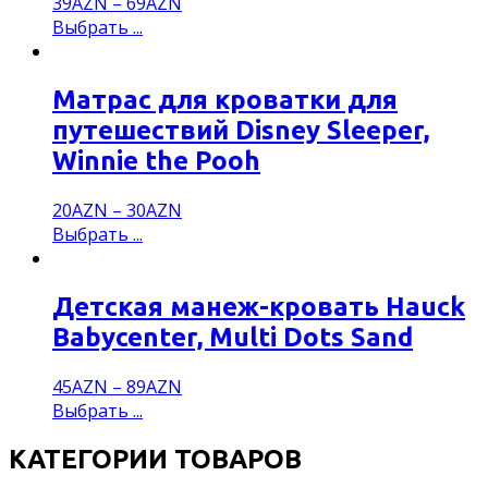
39
AZN
–
69
AZN
Выбрать ...
Матрас для кроватки для
путешествий Disney Sleeper,
Winnie the Pooh
20
AZN
–
30
AZN
Выбрать ...
Детская манеж-кровать Hauck
Babycenter, Multi Dots Sand
45
AZN
–
89
AZN
Выбрать ...
КАТЕГОРИИ ТОВАРОВ