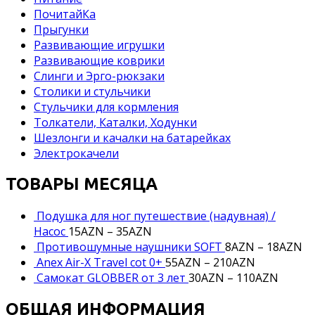
ПочитайКа
Прыгунки
Развивающие игрушки
Развивающие коврики
Слинги и Эрго-рюкзаки
Столики и стульчики
Стульчики для кормления
Толкатели, Каталки, Ходунки
Шезлонги и качалки на батарейках
Электрокачели
ТОВАРЫ МЕСЯЦА
Подушка для ног путешествие (надувная) /
Насос
15
AZN
–
35
AZN
Противошумные наушники SOFT
8
AZN
–
18
AZN
Anex Air-X Travel cot 0+
55
AZN
–
210
AZN
Самокат GLOBBER от 3 лет
30
AZN
–
110
AZN
ОБЩАЯ ИНФОРМАЦИЯ