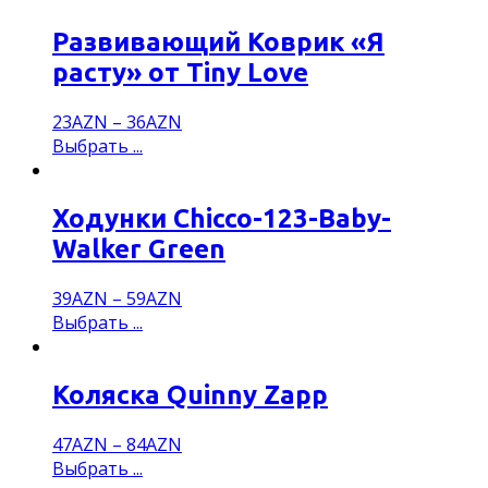
Развивающий Коврик «Я
расту» от Tiny Love
23
AZN
–
36
AZN
Выбрать ...
Ходунки Chicco-123-Baby-
Walker Green
39
AZN
–
59
AZN
Выбрать ...
Коляска Quinny Zapp
47
AZN
–
84
AZN
Выбрать ...