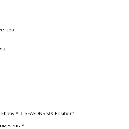
месяцев
сяц
Ebaby ALL SEASONS SIX-Position”
помечены
*