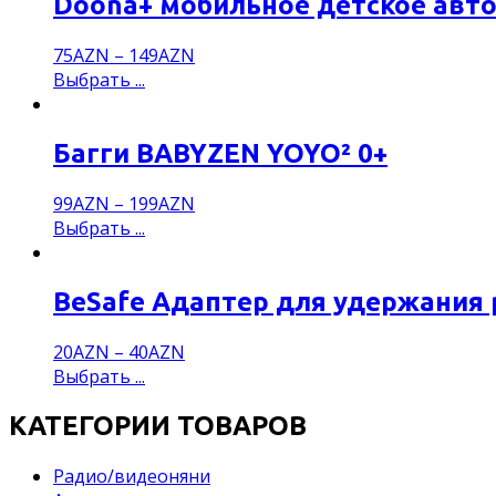
Doona+ мобильное детское авт
75
AZN
–
149
AZN
Выбрать ...
Багги BABYZEN YOYO² 0+
99
AZN
–
199
AZN
Выбрать ...
BeSafe Адаптер для удержания р
20
AZN
–
40
AZN
Выбрать ...
КАТЕГОРИИ ТОВАРОВ
Pадио/видеоняни