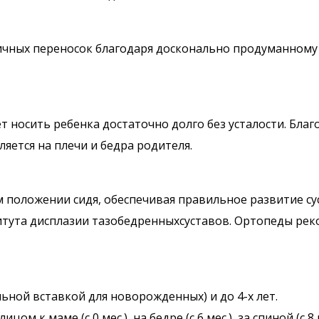
ричных переносок благодаря досконально продуманному
т носить ребенка достаточно долго без усталости. Бл
яется на плечи и бедра родителя.
ом положении сидя, обеспечивая правильное развитие с
тута дисплазии тазобедренныхсуставов. Ортопеды рек
ьной вставкой для новорожденных) и до 4-х лет.
к маме (с 0 мес.), на бедре (с 6 мес.), за спиной (с 8 м