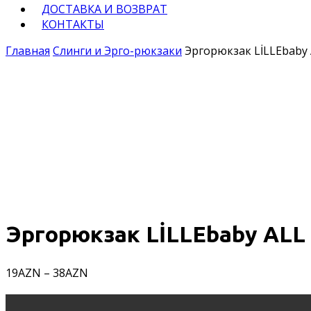
ДОСТАВКА И ВОЗВРАТ
КОНТАКТЫ
Главная
Слинги и Эрго-рюкзаки
Эргорюкзак LİLLEbaby 
Эргорюкзак LİLLEbaby ALL 
19
AZN
–
38
AZN