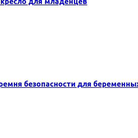
окресло для младенцев
емня безопасности для беременных P