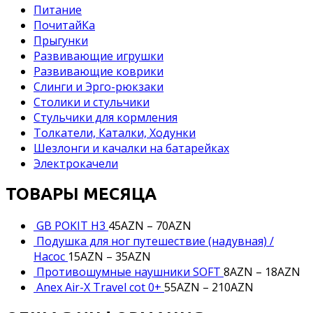
Питание
ПочитайКа
Прыгунки
Развивающие игрушки
Развивающие коврики
Слинги и Эрго-рюкзаки
Столики и стульчики
Стульчики для кормления
Толкатели, Каталки, Ходунки
Шезлонги и качалки на батарейках
Электрокачели
ТОВАРЫ МЕСЯЦА
GB POKIT H3
45
AZN
–
70
AZN
Подушка для ног путешествие (надувная) /
Насос
15
AZN
–
35
AZN
Противошумные наушники SOFT
8
AZN
–
18
AZN
Anex Air-X Travel cot 0+
55
AZN
–
210
AZN