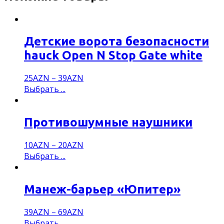
Детские ворота безопасности
hauck Open N Stop Gate white
25
AZN
–
39
AZN
Выбрать ...
Противошумные наушники
10
AZN
–
20
AZN
Выбрать ...
Манеж-барьер «Юпитер»
39
AZN
–
69
AZN
Выбрать ...