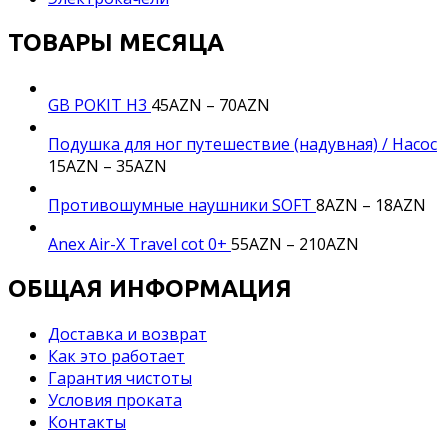
ТОВАРЫ МЕСЯЦА
GB POKIT H3
45
AZN
–
70
AZN
Подушка для ног путешествие (надувная) / Насос
15
AZN
–
35
AZN
Противошумные наушники SOFT
8
AZN
–
18
AZN
Anex Air-X Travel cot 0+
55
AZN
–
210
AZN
ОБЩАЯ ИНФОРМАЦИЯ
Доставка и возврат
Как это работает
Гарантия чистоты
Условия проката
Контакты