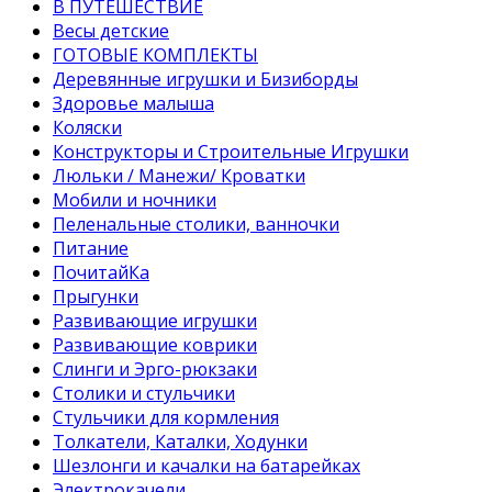
В ПУТЕШЕСТВИЕ
Весы детские
ГОТОВЫЕ КОМПЛЕКТЫ
Деревянные игрушки и Бизиборды
Здоровье малыша
Коляски
Конструкторы и Строительные Игрушки
Люльки / Манежи/ Кроватки
Мобили и ночники
Пеленальные столики, ванночки
Питание
ПочитайКа
Прыгунки
Развивающие игрушки
Развивающие коврики
Слинги и Эрго-рюкзаки
Столики и стульчики
Стульчики для кормления
Толкатели, Каталки, Ходунки
Шезлонги и качалки на батарейках
Электрокачели